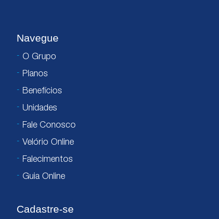
Navegue
O Grupo
Planos
Benefícios
Unidades
Fale Conosco
Velório Online
Falecimentos
Guia Online
Cadastre-se