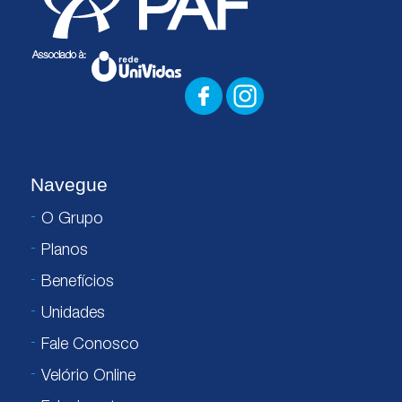
Navegue
O Grupo
Planos
Benefícios
Unidades
Fale Conosco
Velório Online