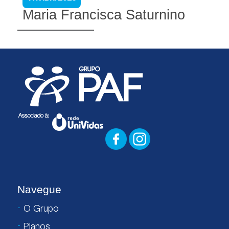
Maria Francisca Saturnino
Navegue
O Grupo
Planos