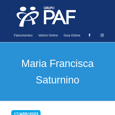
Falecimentos
Velório Online
Guia Online
Maria Francisca
Saturnino
17/ABR/2023