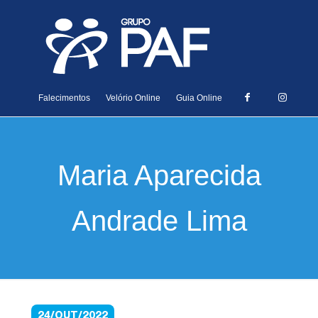
Falecimentos
Velório Online
Guia Online
Maria Aparecida
Andrade Lima
24/OUT/2022