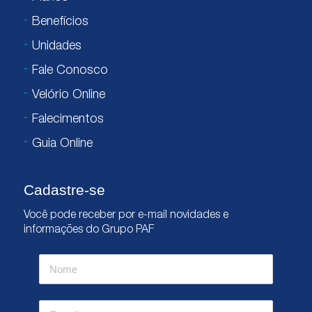
Benefícios
Unidades
Fale Conosco
Velório Online
Falecimentos
Guia Online
Cadastre-se
Você pode receber por e-mail novidades e
informações do Grupo PAF