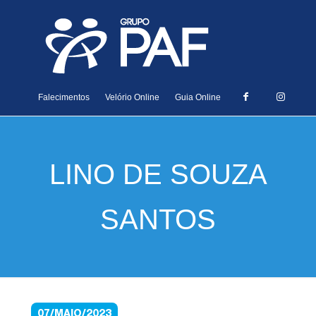
Falecimentos
Velório Online
Guia Online
LINO DE SOUZA
SANTOS
07/MAIO/2023