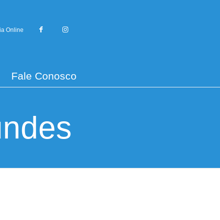
ia Online
Fale Conosco
undes