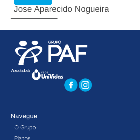
Jose Aparecido Nogueira
Navegue
O Grupo
Planos