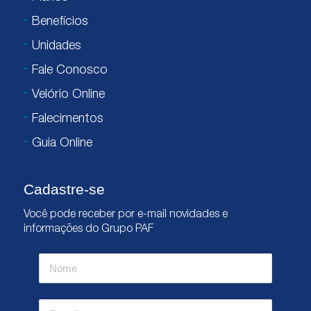
Benefícios
Unidades
Fale Conosco
Velório Online
Falecimentos
Guia Online
Cadastre-se
Você pode receber por e-mail novidades e
informações do Grupo PAF