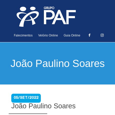
Falecimentos
Velório Online
Guia Online
João Paulino Soares
05/SET/2022
João Paulino Soares