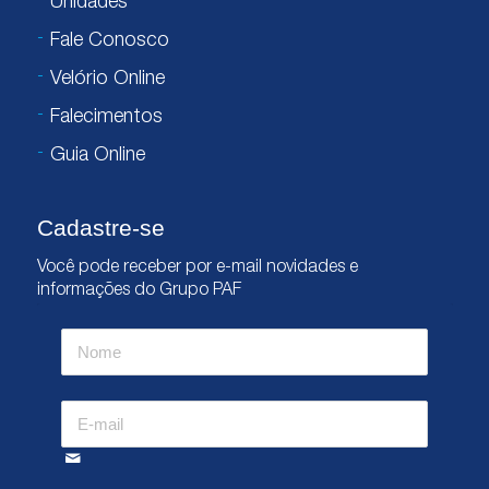
Unidades
Fale Conosco
Velório Online
Falecimentos
Guia Online
Cadastre-se
Você pode receber por e-mail novidades e
informações do Grupo PAF