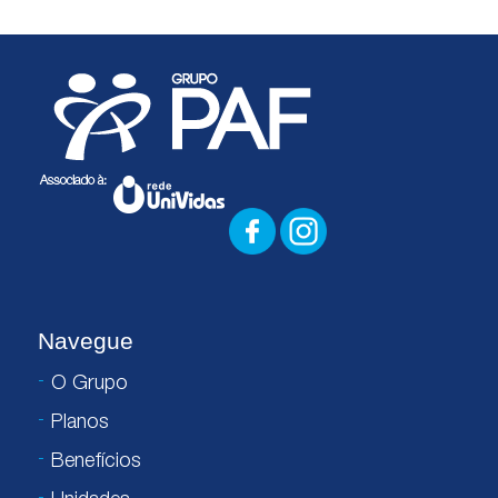
Navegue
O Grupo
Planos
Benefícios