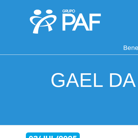
Bene
GAEL DA