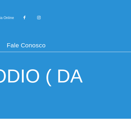
ia Online
Fale Conosco
DIO ( DA