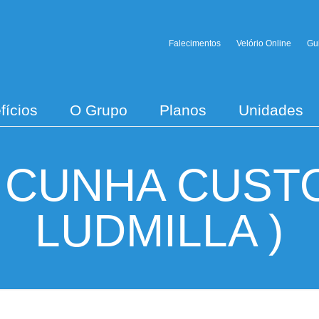
Falecimentos
Velório Online
Gu
fícios
O Grupo
Planos
Unidades
 CUNHA CUSTO
LUDMILLA )