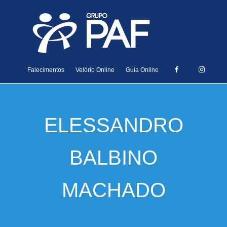
Falecimentos
Velório Online
Guia Online
ELESSANDRO
BALBINO
MACHADO