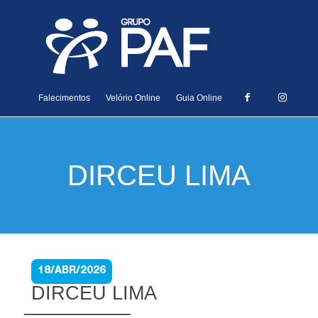
Falecimentos
Velório Online
Guia Online
DIRCEU LIMA
18/ABR/2026
DIRCEU LIMA