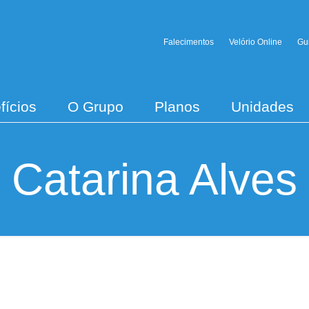
Falecimentos
Velório Online
Gu
fícios
O Grupo
Planos
Unidades
Catarina Alves