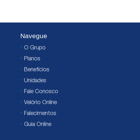
Navegue
O Grupo
Planos
Benefícios
Unidades
Fale Conosco
Velório Online
Falecimentos
Guia Online