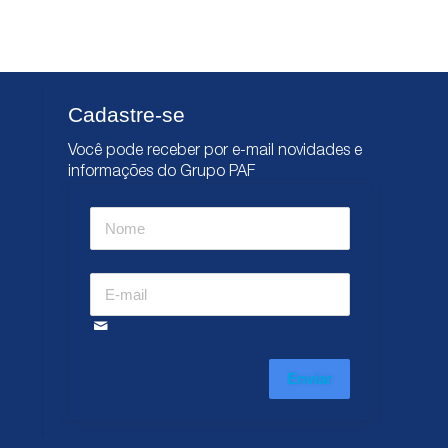
Cadastre-se
Você pode receber por e-mail novidades e
informações do Grupo PAF
Enviar