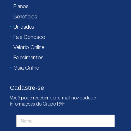
Planos
Benefícios
Unidades
Fale Conosco
Velório Online
Falecimentos
Guia Online
Cadastre-se
Você pode receber por e-mail novidades e
informações do Grupo PAF